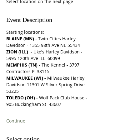
Select location on the next page
Event Description
Starting locations:  
BLAINE (MN) 
- Twin Cities Harley 
Davidson - 1355 98th Ave NE 55434
ZION (ILL) 
 - Uke's Harley Davidson - 
5995 120th Ave ILL  60099
MEMPHIS (TN) 
- The Kennel - 3797 
Contractors Pl 38115
MILWAUKEE (WI) - 
Milwaukee Harley 
Davidson 11301 W Silver Spring Drive 
53225
TOLEDO (OH) - 
Wolf Pack Club House - 
905 Buckingham St  43607
Continue
Select option