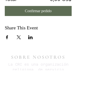
Confirmar pedido
Share This Event
SOBRE NOSOTROS
La CRC es una organización
religiosa, de servicio
comunitario y sin fines de
lucro que brinda apoyo
auxiliar a las mujeres que
reconstruyen sus vidas
después de un trauma con un
énfasis en la justicia
involucradas mujeres y