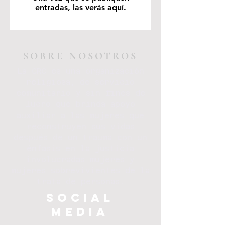
entradas, las verás aquí.
SOBRE NOSOTROS
La CRC es una organización
religiosa, de servicio
comunitario y sin fines de
lucro que brinda apoyo
auxiliar a las mujeres que
reconstruyen sus vidas
después de un trauma con un
énfasis en la justicia
involucradas mujeres y
mujeres sobrevivientes de la
trata de personas.
SOCIAL
MEDIA