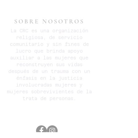
SOBRE NOSOTROS
La CRC es una organización
religiosa, de servicio
comunitario y sin fines de
lucro que brinda apoyo
auxiliar a las mujeres que
reconstruyen sus vidas
después de un trauma con un
énfasis en la justicia
involucradas mujeres y
mujeres sobrevivientes de la
trata de personas.
SOCIAL
MEDIA