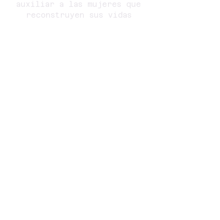
auxiliar a las mujeres que
reconstruyen sus vidas
después de un trauma con un
énfasis en la justicia
involucradas mujeres y
mujeres sobrevivientes de la
trata de personas.
SOCIAL
MEDIA
DIRECCIÓN
(414) 979-0591
oficina
(414) 979-0608
fax
7961 N. 76th Street
Milwaukee WI 53223
SUSCRÍBETE PARA
CORREOS